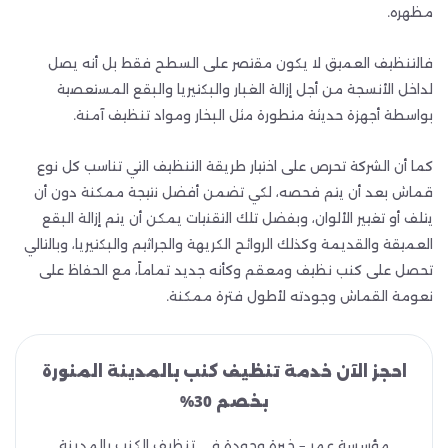
مظهره.
فالتنظيف العميق لا يكون مقتصر على السطح فقط بل أنه يصل
لداخل الأنسجة من أجل إزالة الغبار والبكتيريا والبقع المستعصية
بواسطة أجهزة حديثة متطورة مثل البخار ومواد تنظيف آمنة.
كما أن الشركة تحرص على اختيار طريقة التنظيف التي تناسب كل نوع
قماش بعد أن يتم فحصه، لكي تضمن أفضل نتيجة ممكنة دون أن
يتلف أو تغيير الألوان، وبفضل تلك التقنيات يمكن أن يتم إزالة البقع
العميقة والقديمة وكذلك الروائح الكريهة والجراثيم والبكتيريا، وبالتالي
تحصل على كنب نظيف ومعقم وكأنه جديد تماماً، مع الحفاظ على
نعومة القماش وجودته لأطول فترة ممكنة.
احجز الآن خدمة تنظيف كنب بالمدينة المنورة
بخصم 30%
مؤسسة عمر – خبرة وجودة في تنظيف الكنب بالمدينة