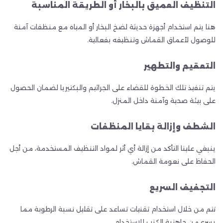
التنظيف العميق بالبخار أو الطريقة المناسبة
هنا يتم استخدام أجهزة حديثة لضخ البخار أو المياه مع منظفات آمنة
للوصول لأعماق القماش وتنظيفه بفعالية.
التعقيم والتطهير
يتم تنفيذ تلك الخطوة للقضاء على الجراثيم والبكتيريا لضمان الحصول
على بيئة صحية وآمنة داخل المنزل.
الشطف وإزالة بقايا المنظفات
ينبغي علينا التأكد من إزالة أي أثر لمواد التنظيف المستخدمة، من أجل
الحفاظ على نعومة القماش.
التجفيف السريع
تتم من خلال استخدام تقنيات تساعد على تقليل نسبة الرطوبة مما
يسرع من جاهزية الكنب للاستخدام.