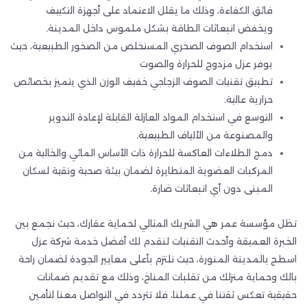
فائق الكفاءة، وذلك ما يقلل الاعتماد على أجهزة التكييف
ويخفض انبعاثات الطاقة بشكل ملموس داخل المدينة.
استخدام الصوف الصخري المستخلص من الصخور الطبيعية، حيث
يوفر عزل مزدوج للحرارة والصوت
تطبيق تقنيات الصوف الزجاجي خفيف الوزن الذي يتميز بخصائص
حرارية عالية.
التوسع في استخدام المواد العازلة القابلة لإعادة التدوير
والمصنوعة من الألياف الطبيعية.
دمج الطلاءات العاكسة للحرارة ذات الأساس المائي والخالية من
المركبات العضوية المتطايرة لضمان بيئة صحية ونقية لسكان
المبنى دون أي انبعاثات ضارة.
تظل مؤسسة عمر هي الشريك المثالي لحماية عقارك، حيث نجمع بين
الخبرة العميقة وأحدث التقنيات لنقدم لك أفضل خدمة شركة عزل
اسطح بالمدينة المنورة، حيث نلتزم بأعلى معايير الجودة لضمان راحة
بالك وحماية منزلك من تقلبات المناخ، وذلك مع تقديم ضمانات
حقيقية تعكس ثقتنا في عملنا، فلا تتردد في التواصل معنا لتأمين