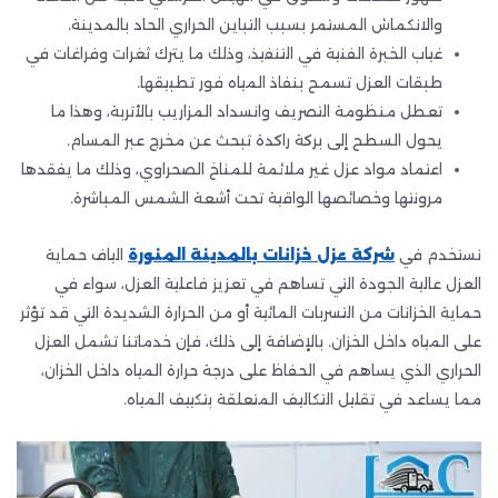
والانكماش المستمر بسبب التباين الحراري الحاد بالمدينة.
غياب الخبرة الفنية في التنفيذ، وذلك ما يترك ثغرات وفراغات في
طبقات العزل تسمح بنفاذ المياه فور تطبيقها.
تعطل منظومة التصريف وانسداد المزاريب بالأتربة، وهذا ما
يحول السطح إلى بركة راكدة تبحث عن مخرج عبر المسام.
اعتماد مواد عزل غير ملائمة للمناخ الصحراوي، وذلك ما يفقدها
مرونتها وخصائصها الواقية تحت أشعة الشمس المباشرة.
نستخدم في
شركة عزل خزانات بالمدينة المنورة
الياف حماية
العزل عالية الجودة التي تساهم في تعزيز فاعلية العزل، سواء في
حماية الخزانات من التسربات المائية أو من الحرارة الشديدة التي قد تؤثر
على المياه داخل الخزان. بالإضافة إلى ذلك، فإن خدماتنا تشمل العزل
الحراري الذي يساهم في الحفاظ على درجة حرارة المياه داخل الخزان،
مما يساعد في تقليل التكاليف المتعلقة بتكييف المياه.