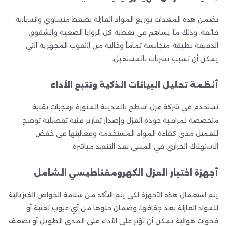
تضمن هذه المعدات توزيع المواد العازلة بضغط متساوي وانسيابية
فائقة، وذلك ما يساهم في تغطية كل الزوايا الصعبة والشقوق
الدقيقة بطبقة متجانسة تماماً وخالية من الثقوب المجهرية التي
يمكن أن تسبب تسربات بالمستقبل.
أنظمة تحليل البيانات الذكية وتتبع الأداء
نستخدم في شركة عزل اسطح بالمدينة المنورة برمجيات تقنية
متخصصة لمراقبة جودة العزل وإصدار تقارير فنية تفصيلية توضح
للعميل مدى كفاءة المواد المستخدمة وفعاليتها في خفض
الاستهلاك الحراري في المبنى بعد التنفيذ مباشرة.
أجهزة اختبار العزل الكهرومغناطيسي الشامل
يتم استعمال هذه الأجهزة لكي يتم التأكد من سلامة الخواص الفيزيائية
للمواد العازلة بعد جفافها، وضمان خلوها من أي عيوب تقنية أو
فجوات هوائية يمكن أن تؤثر على الأداء على المدى الطويل أو تضعف