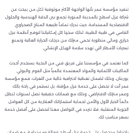
تنفرد مؤسسة عمر بأنها الواجهة الأكثر موثوقية لكل من يبحث عن
شركة عزل اسطح بالمدينة المنورة تجمع بين الدقة الهندسية والحلول
الاقتصادية المستدامة، حيث ندرك تماماً طبيعة المناخ الصحراوي
القاسي في طيبة الطيبة، لذلك سخرنا كل إمكانياتنا لتوفير أنظمة عزل
حراري ومائي متطورة تحمي منزلك من درجات الحرارة العالية وتمنع
تسربات الأمطار التي تهدد سلامة الهيكل الإنشائي.
كما نعتمد في مؤسستنا على فريق فني من النخبة يستخدم أحدث
الماكينات الألمانية والمواد المعتمدة عالمياً مثل الفوم والبولي
يوريثان، وذلك لضمان تغطية احترافية خالية من الثغرات، فمع مؤسسة
عمر أنت لا تحصل على خدمة عزل مؤقتة، بل تستثمر في راحة بالك
وعمر منزلك الافتراضي، وذلك مع ضمانات حقيقية تصل لسنوات لنظل
دائماً الخيار الأول والآمن لحماية استثماراتك العقارية من كل العوامل
الجوية المتقلبة، فلا تتردد في التواصل معنا لتحصل على أفضل خدمة
بسعر مناسب لك.
باختيارنا، ستحصل على خدمة عزل أسطح فعالة ومستدامة، مع ضمان