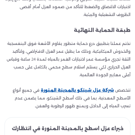
اختبارات الالتصاق والضغط للتأكد من صمود العزل أمام أقصى
الظروف التشغيلية والبيئية.
طبقة الحماية النهائية
نختم عملنا بتطبيق درع حماية متطور يقاوم الأشعة فوق البنفسجية
والخدوش الميكانيكية، وذلك ما يطيل عمر العزل الافتراضي، ولتأكيد
الثقة تجري مؤسسة عمر اختبارات الغمر بالمياه لمدة 24 ساعة وقياس
العزل الحراري لكي يستلم استلام سطح محمي بالكامل على حسب
أعلى معايير الجودة العالمية.
تتخصص
شركة عزل شينكو بالمدينة المنورة
في جميع أنواع
الأسطح المعدنية، بما في ذلك أسطح الشينكو، مما يضمن عدم
تسرب المياه إلى الداخل ويمنع ظهور الرطوبة والعفن.
خبراء عزل اسطح بالمدينة المنورة في انتظارك