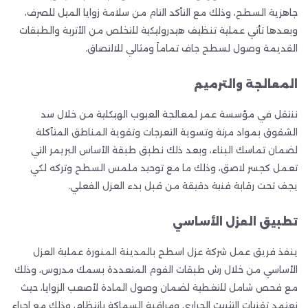
جاهزية السطح، وذلك مع التأكد التام من سلامة زوايا الميل للصرف،
وبعدها تأتي عملية تنظيف هيدروليكية للتخلص من الأتربة والطبقات
القديمة وصول لسطح جاف تماماً ومثالي للالتصاق.
المعالجة والترميم
ننتقل في مؤسسة عمر لمعالجة العيوب الهيكلية من خلال سد
الشقوق بمواد مرنة وتسوية التعرجات وتقوية المناطق المتآكلة
لضمان تماسك البناء، وبعد ذلك نطبق طبقة الأساس البريمر التي
تعمل كجسر لاصق، وذلك ما مع توحيد ملمس السطح وتركه لكي
يجف تحت رقابة فنية دقيقة من قبل بدء العزل الفعلي.
تطبيق العزل الأساسي
ينفذ فريق عمل شركة عزل اسطح بالمدينة المنورة عملية العزل
الأساسي من خلال رش طبقات الفوم المتعددة بسمك مدروس، وذلك
مع فحص شامل للتغطية لضمان وصول المادة لأصعب الزوايا، حيث
نعتمد تقنيات التثبيت الحراري ومراقبة السماكة بانتظام، وذلك مع إجراء