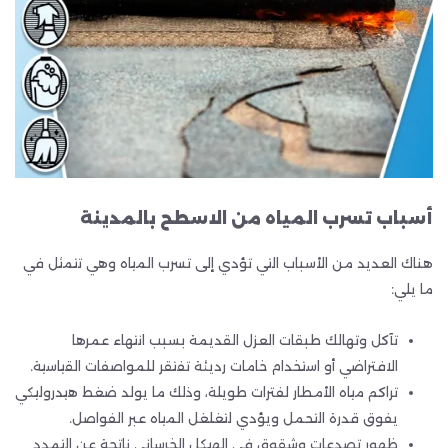
أسباب تسرب المياه من الاسطح بالمدينة
هناك العديد من الأسباب التي تؤدي إلى تسرب المياه وهي تتمثل في
ما يلي:
تآكل وتهالك طبقات العزل القديمة بسبب انتهاء عمرها
الافتراضي أو استخدام خامات رديئة تفتقر للمواصفات القياسية.
تراكم مياه الأمطار لفترات طويلة، وذلك ما يولد ضغط هيدروليكي
يفوق قدرة التحمل ويؤدي لتغلغل المياه عبر الفواصل.
ظهور تصدعات وشقوق في الهيكل الخرساني ناتجة عن التمدد