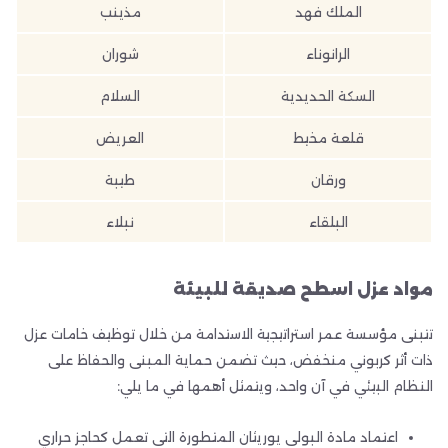
الملك فهد
مذينب
الرانوناء
شوران
السكة الحديدية
السلام
قلعة مخيط
العريض
ورقان
طيبة
البلقاء
نبلاء
مواد عزل اسطح صديقة للبيئة
تتبنى مؤسسة عمر استراتيجية الاستدامة من خلال توظيف خامات عزل
ذات أثر كربوني منخفض، حيث تضمن حماية المبنى والحفاظ على
النظام البيئي في آن واحد، ويتمثل أهمها في ما يلي:
اعتماد مادة البولي يوريثان المتطورة التي تعمل كحاجز حراري