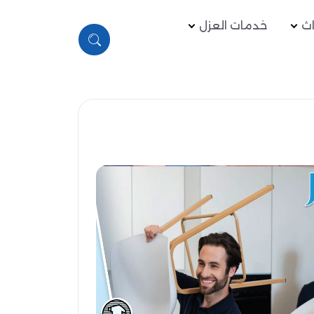
اث
خدمات العزل
بحث