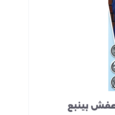
عفش بينبع