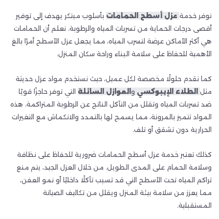
نوفر خدمة
عزل أسطح الحمامات
بأسلوب مبتكر يهدف إلى توفير
أقصى درجات الحماية من تسربات المياه والرطوبة. نعلم أن الحمامات
هي أكثر الأماكن عرضة لتسرب المياه، مما يجعل عزل الأسطح أمرًا بالغ
الأهمية للحفاظ على سلامة البناء وراحة سكان المنزل.
كما نقدم حلولًا مخصصة لكل عميل، حيث نستخدم مواد عزل حديثة
مثل
الطلاء الإيبوكسي
و
العوازل السائلة
التي توفر حاجزًا قويًا
ضد تسربات المياه وتقلل من التآكل الناتج عن الرطوبة المتراكمة. هذه
المواد تتميز بالمرونة، مما يسمح لها بالتمدد والانكماش مع التغيرات
الحرارية دون تشقق أو تلف.
كذلك تعتبر خدمة عزل أسطح الحمامات ضرورية للحفاظ على نظافة
وسلامة الحمام على المدى الطويل. من خلال العزل الجيد، يتم منع
تراكم المياه تحت الأسطح التي قد تسبب تآكلًا داخليًا أو نمو العفن،
مما يعزز من سلامة بيئة المنزل ويقلل من تكاليف الصيانة
المستقبلية.