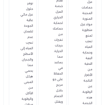
نقدم
عزل
نوفر
خدمة
حمامات
حلول
العزل
المدينة
عزل مائي
الحراري
المنورة
عالية
لحماية
مواد عزل
الجودة
حمامك
متطورة
لضمان
من
لمنع
عدم
تغيرات
تسرب
تسرب
درجات
المياه
المياه إلى
الحرارة.
وحماية
الأسطح
مما
البنية
والجدران.
يساعد
التحتية
مما
في
من
يحمي
الحفاظ
الأضرار
هيكل
على جو
الناتجة
المبنى
مريح
عن
من
داخل
الرطوبة.
التآكل
الحمام
هذه
والرطوبة
ويقلل
الخدمة
ويطيل