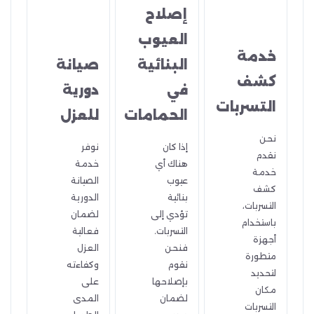
إصلاح
العيوب
خدمة
البنائية
صيانة
كشف
في
دورية
التسربات
الحمامات
للعزل
نحن
إذا كان
نوفر
نقدم
هناك أي
خدمة
خدمة
عيوب
الصيانة
كشف
بنائية
الدورية
التسربات،
تؤدي إلى
لضمان
باستخدام
التسربات.
فعالية
أجهزة
فنحن
العزل
متطورة
نقوم
وكفاءته
لتحديد
بإصلاحها
على
مكان
لضمان
المدى
التسربات