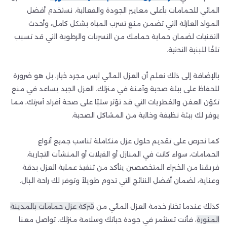
المائي للحمامات بأعلى معايير الجودة والفعالية. نستخدم أفضل
المواد العازلة التي تضمن منع تسرب المياه بشكل كامل، وأحدث
التقنيات لضمان حماية حمامك من التسربات والرطوبة التي قد تسبب
تلفًا للبنية التحتية.
بالإضافة إلى ذلك نعلم أن العزل المائي ليس مجرد خيار، بل هو ضرورة
للحفاظ على بيئة صحية وآمنة في منزلك. العزل الجيد يساعد في منع
تكوّن العفن والفطريات التي قد تؤثر سلبًا على صحة أفراد أسرتك، مما
يوفر لك بيئة نظيفة وخالية من المشاكل الصحية.
كما نحرص على تقديم حلول عزل متكاملة تناسب جميع أنواع
الحمامات، سواء كانت في المنازل أو الفيلات أو المنشآت التجارية.
فريقنا من الخبراء المتخصصين يتأكد من تنفيذ عملية العزل بدقة
وعناية، لضمان أفضل النتائج التي تدوم طويلاً وتوفر لك راحة البال.
كذلك عندما تختار خدمة العزل المائي من
شركة عزل حمامات بالمدينة
المنورة
، فأنت تستثمر في جودة حياتك وسلامة منزلك. تواصل معنا