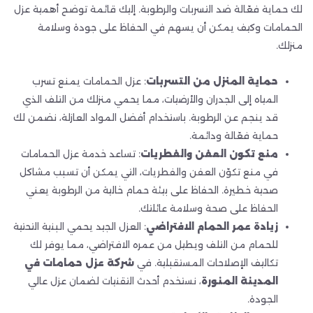
لك حماية فعّالة ضد التسربات والرطوبة. إليك قائمة توضح أهمية عزل
الحمامات وكيف يمكن أن يسهم في الحفاظ على جودة وسلامة
منزلك.
حماية المنزل من التسربات
: عزل الحمامات يمنع تسرب
المياه إلى الجدران والأرضيات، مما يحمي منزلك من التلف الذي
قد ينجم عن الرطوبة. باستخدام أفضل المواد العازلة، نضمن لك
حماية فعّالة ودائمة.
منع تكون العفن والفطريات
: تساعد خدمة عزل الحمامات
في منع تكوّن العفن والفطريات، التي يمكن أن تسبب مشاكل
صحية خطيرة. الحفاظ على بيئة حمام خالية من الرطوبة يعني
الحفاظ على صحة وسلامة عائلتك.
زيادة عمر الحمام الافتراضي
: العزل الجيد يحمي البنية التحتية
للحمام من التلف ويطيل من عمره الافتراضي، مما يوفر لك
تكاليف الإصلاحات المستقبلية. في
شركة عزل حمامات في
المدينة المنورة
، نستخدم أحدث التقنيات لضمان عزل عالي
الجودة.