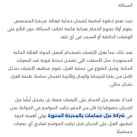
السباكة.
حيث تعتبر خطوة أساسية لضمان حماية فعالة. فريقنا المتخصص
يقوم أولاً بتجهيز الحمام بعناية فائقة لتركيب السباكة، دون التأثير على
الوصلات الداخلية أو التسبب في أي تلف.
بعد ذلك، نبدأ بعزل الأرضيات باستخدام أفضل المواد العازلة المائية
المستوردة، مثل الأسفلت، التي تضمن حماية قوية ضد التسربات
المائية. وقبل الشروع في عملية العزل، نقوم بتنظيف الأرضيات بشكل
كامل من بقايا الخرسانة والرمال والأتربة لضمان تماسك طبقة العزل
بشكل مثالي.
كما لا يقتصر عزل الحمام على الأرضيات فقط، بل يشمل أيضًا عزل
الجدران، خصوصًا إذا كان من المقرر تركيب المواسير في الحوائط. نحن
في
شركة عزل حمامات بالمدينة المنورة
نولي أهمية كبيرة
لتطبيق العزل على الجدران قبل تركيب المواسير لتفادي أي تسربات
مستقبلاً.