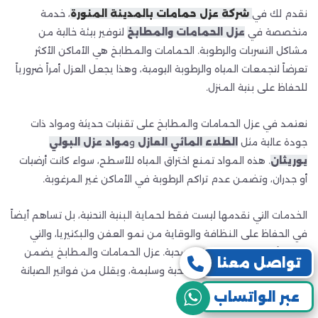
نقدم لك في
شركة عزل حمامات بالمدينة المنورة
، خدمة
متخصصة في
عزل الحمامات والمطابخ
لتوفير بيئة خالية من
مشاكل التسربات والرطوبة. الحمامات والمطابخ هي الأماكن الأكثر
تعرضاً لتجمعات المياه والرطوبة اليومية، وهذا يجعل العزل أمراً ضرورياً
للحفاظ على بنية المنزل.
نعتمد في عزل الحمامات والمطابخ على تقنيات حديثة ومواد ذات
جودة عالية مثل
الطلاء المائي العازل
و
مواد عزل البولي
يوريثان
. هذه المواد تمنع اختراق المياه للأسطح، سواء كانت أرضيات
أو جدران، وتضمن عدم تراكم الرطوبة في الأماكن غير المرغوبة.
الخدمات التي نقدمها ليست فقط لحماية البنية التحتية، بل تساهم أيضاً
في الحفاظ على النظافة والوقاية من نمو العفن والبكتيريا، والتي
يمكن أن تؤدي إلى مشاكل صحية. عزل الحمامات والمطابخ يضمن
تواصل معنا
الحفاظ على جدران وأرضيات صحية وسليمة، ويقلل من فواتير الصيانة
المستمرة.
عبر الواتساب