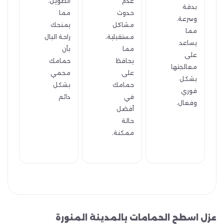
عدم
الطويل.
بدقة
حدوث
مما
وسرعة.
مشاكل
يمنحك
مما
مستقبلية،
راحة البال
يساعد
مما
بأن
على
يحافظ
حمامك
معالجتها
على
محمي
بشكل
حمامك
بشكل
فوري
في
دائم
وفعال.
أفضل
حالة
ممكنة.
عزل اسطح الحمامات بالمدينة المنورة