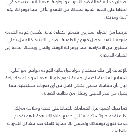
لضمان حماية فعالة ضد التسربات والرطوبة. هذه التقنيات تساعد في
الحفاظ على البنية التحتية لمبناك من التلف والتآكل، مما يوفر لك بيئة
آمنة ومريحة.
فريقنا من الخبراء المدربين يعملوا بكفاءة عالية لضمان جودة الخدمة
وسرعة التنفيذ. بفضل خبرتهم الطويلة، نضمن لك تنفيذ العمل بأعلى
مستوى من الاحترافية، مما يوفر لك الوقت والمال ويجنبك الحاجة إلى
الصيانة المتكررة.
بالإضافة إلى ذلك نستخدم مواد عزل عالية الجودة تتوافق مع أعلى
المعايير العالمية، لضمان حماية تدوم طويلاً. هذه المواد تمنحك راحة
البال بأن حمامك محمي بشكل كامل من أي تسربات مستقبلية، مما
يطيل من عمر المبنى ويقلل من تكاليف الصيانة.
كما ندرك أهمية عزل الحمامات للحفاظ على صحة وسلامة منزلك،
لذلك نقدم حلولاً متكاملة تلبي جميع احتياجاتك. هدفنا هو تقديم
خدمة تفوق توقعاتك وتضمن لك حماية كاملة ضد مشاكل التسربات
والرطوبة.