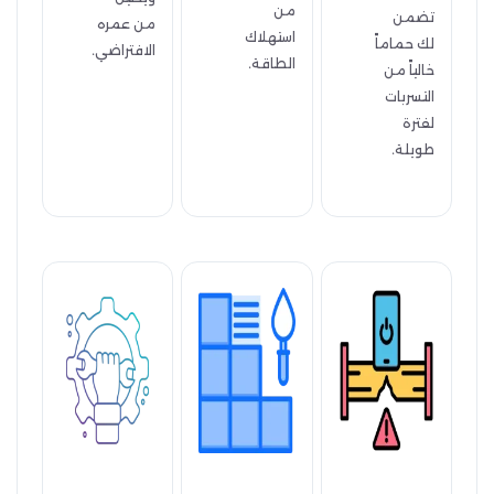
من
تضمن
من عمره
استهلاك
لك حماماً
الافتراضي.
الطاقة.
خالياً من
التسربات
لفترة
طويلة.